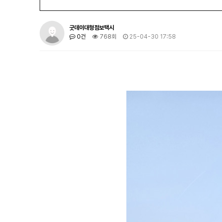
굿데이대형점보택시
0건
768회
25-04-30 17:58