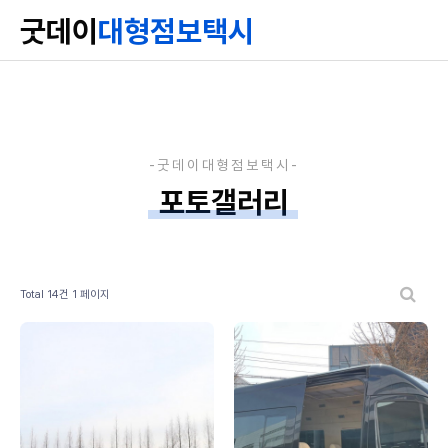
굿데이
대형점보택시
포토갤러리
Total 14건
1 페이지