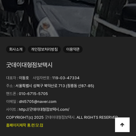
회사소개
개인정보처리방침
이용약관
굿데이대형점보택시
대표자 :
이동호
사업자번호 :
119-03-47334
주소 :
서울특별시 성북구 북악산로 713 (정릉동 산87-85)
핸드폰 :
010-6715-5705
이메일 :
dhl5705@naver.com
사이트 :
http://굿데이대형점보택시.com/
COPYRIGHT(c) 2025
굿데이대형점보택시.
ALL RIGHTS RESERVED.
홈페이지제작 홍.련.닷.컴