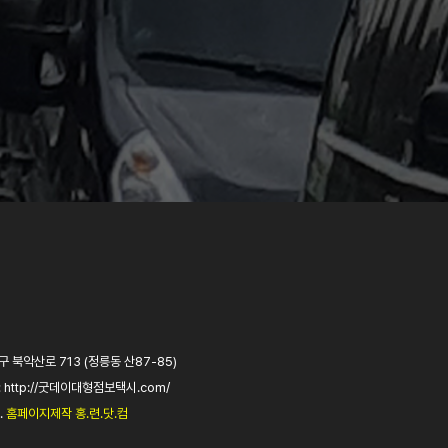
 북악산로 713 (정릉동 산87-85)
:
http://굿데이대형점보택시.com/
.
홈페이지제작 홍.련.닷.컴